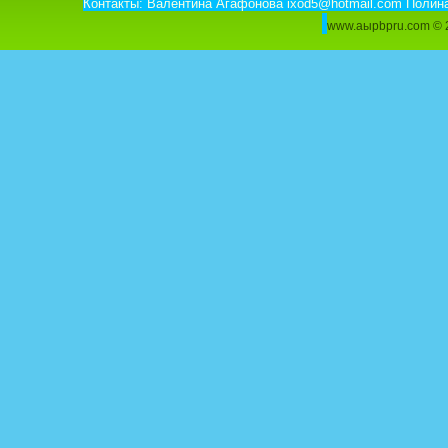
Контакты: Валентина Агафонова ixod5@hotmail.com Полин
www.aыpbpru.com ©