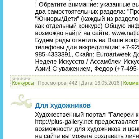
! Обратите внимание: указанные в
два самостоятельных раздела: "Пр
"Юниоры/Дети" (каждый из раздело
как отдельный конкурс) Общую ин
возможно найти на сайте: www.nati
Будем рады ответить на Ваши воп
телефоны для аккредитации: +7-92
985-4333391, Скайп: Euroartweek Д
Неделе Искусств / Ассамблеи Искус
Азии! С уважением, Федор (+7-495
Конкурсы
|
Просмотров:
442
|
Дата:
16.05.2016
|
Коммен
Для художников
Художественный портал "Галереи к
http://plus-gallery.net предоставля
возможности для художников и цен
на сайте вы можете создавать лич