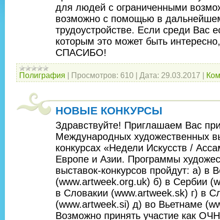
для людей с ограниченными возмо
возможно с помощью в дальнейше
трудоустройстве. Если среди Вас е
которым это может быть интересно,
СПАСИБО!
Полиграфия
|
Просмотров:
610
|
Дата:
29.03.2017
|
Ком
НОВЫЕ КОНКУРСЫ
Здравствуйте! Приглашаем Вас при
Международных художественных в
конкурсах «Недели Искусств / Асса
Европе и Азии. Программы художе
выставок-конкурсов пройдут: а) в 
(www.artweek.org.uk) б) в Сербии (w
в Словакии (www.artweek.sk) г) в 
(www.artweek.si) д) во Вьетнаме (ww
Возможно принять участие как ОЧ