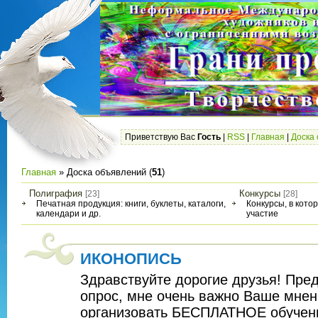
Приветствую Вас
Гость
|
RSS
|
Главная
|
Доска
Главная
»
Доска объявлений
(
51
)
Полиграфия
Конкурсы
[23]
[28]
Печатная продукция: книги, буклеты, каталоги,
Конкурсы, в кото
календари и др.
участие
ИКОНОПИСЬ
Здравствуйте дорогие друзья! Пре
опрос, мне очень важно Ваше мнен
организовать БЕСПЛАТНОЕ обуч