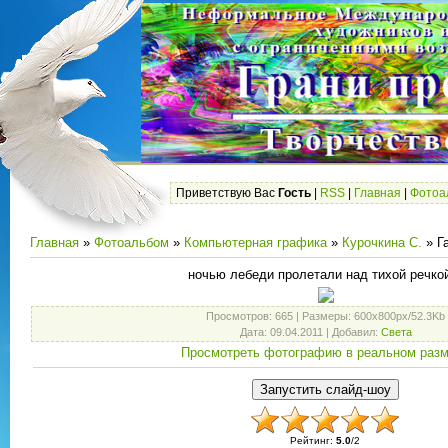
Приветствую Вас
Гость
|
RSS
|
Главная
|
Фотоа
Главная
»
Фотоальбом
»
Компьютерная графика
»
Курочкина С.
» Г
ночью лебеди пролетали над тихой речкой
Просмотров
: 665 |
Размеры
: 600x800px/52.3Kb
Дата
: 09.04.2011 |
Добавил
:
Света
Просмотреть фотографию в реальном раз
Рейтинг
:
5.0
/
2