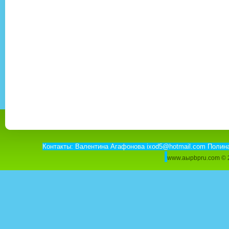
Контакты: Валентина Агафонова ixod5@hotmail.com Полин
www.aыpbpru.com ©