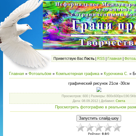
Приветствую Вас
Гость
|
RSS
|
Главная
|
Фотоа
Главная
»
Фотоальбом
»
Компьютерная графика
»
Курочкина С.
» Б
графический рисунок 21см -30см
Просмотров
: 600 |
Размеры
: 800x600px/190.5Kb
Дата
: 08.09.2012 |
Добавил
:
Света
Просмотреть фотографию в реальном раз
Рейтинг
:
0.0
/
0