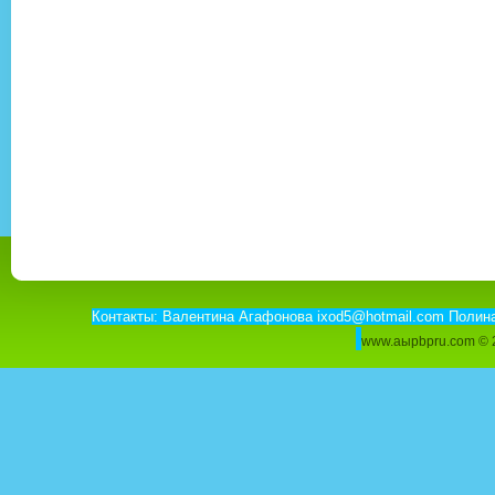
Контакты: Валентина Агафонова ixod5@hotmail.com Полин
www.aыpbpru.com ©