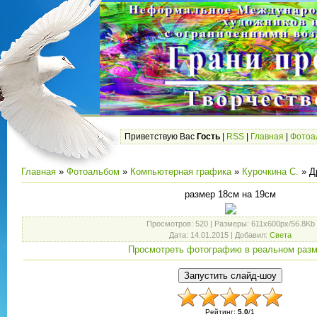
Приветствую Вас
Гость
|
RSS
|
Главная
|
Фотоа
Главная
»
Фотоальбом
»
Компьютерная графика
»
Курочкина С.
» Д
размер 18см на 19см
Просмотров
: 520 |
Размеры
: 611x600px/56.8Kb
Дата
: 14.01.2015 |
Добавил
:
Света
Просмотреть фотографию в реальном раз
Рейтинг
:
5.0
/
1