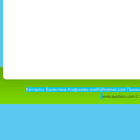
Контакты: Валентина Агафонова ixod5@hotmail.com Полин
www.aыpbpru.com ©